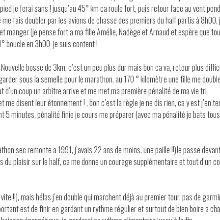
 pied je ferai sans ! jusqu’au 45° km ca roule fort, puis retour face au vent pen
 me fais doubler par les avions de chasse des premiers du half partis à 8h00, 
et manger (je pense fort a ma fille Amélie, Nadège et Arnaud et espère que to
) 1° boucle en 3h00 je suis content !
Nouvelle bosse de 3km, c’est un peu plus dur mais bon ca va, retour plus diffic
n garder sous la semelle pour le marathon, au 170 ° kilomètre une fille me double
ut d’un coup un arbitre arrive et me met ma première pénalité de ma vie tri
t me disent leur étonnement ! , bon c’est la règle je ne dis rien, ca y est j’en t
ant 5 minutes, pénalité finie je cours me préparer (avec ma pénalité je bats tou
thon sec remonte a 1991, j’avais 22 ans de moins, une paille !!)Je passe devan
is du plaisir sur le half, ca me donne un courage supplémentaire et tout d’un co
 vite !!), mais hélas j’en double qui marchent déjà au premier tour, pas de garmi
mportant est de finir en gardant un rythme régulier et surtout de bien boire a ch