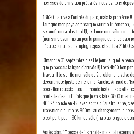
nos sacs de transition préparés, nous partons dépose
18h20 j’arrive a l’entrée du parc, mais là problème !
faut que mon pays soit marqué sur ma tri fonction, il e
se confirmera plus tard !)!, je donne mon vélo à mon f
(non sans avoir mis un peu la panique dans les cabines 
l’équipe rentre au camping, repas, et au lit a 21h00
Dimanche 01 septembre c’est le jour J auquel je pense 
que je passais la ligne d’arrivée !!) Levé 4h00 bon peti
frayeur !! Je gonfle mon vélo et là problème la valve de
décontracte (juste derrière moi Amélie, Arnaud et Nadèg
opération réussie !, tout le monde installe ses affaire
bouteille d’eau (1° fois que je vais faire 3800 m en 
40 ‘,2° boucle en 42’ avec sortie a l’australienne, c’e
transition d’au moins 800m , au changement je pens
c’est parti pour 180 km de vélo (ma plus longue distan
Après 5km, 1° bosse de 3km raide mais j’ai reconnu 