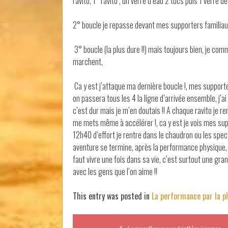
ravito, 1° ravito , un verre d’eau 2 tucs puis 1 verre 
2° boucle je repasse devant mes supporters familiaux
3° boucle (la plus dure !!) mais toujours bien, je co
marchent,
Ca y est j’attaque ma dernière boucle !, mes supporters
on passera tous les 4 la ligne d’arrivée ensemble, j
c’est dur mais je m’en doutais !! A chaque ravito je re
me mets même à accélérer !, ca y est je vois mes sup
12h40 d’effort je rentre dans le chaudron ou les spect
aventure se termine, après la performance physique, ce
faut vivre une fois dans sa vie, c’est surtout une gr
avec les gens que l’on aime !!
This entry was posted in
La performance par la pl
Post