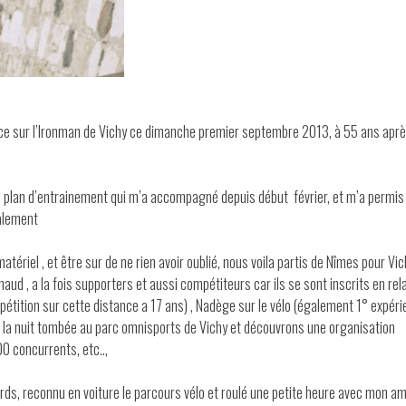
nce sur l’Ironman de Vichy ce dimanche premier septembre 2013, à 55 ans apr
 plan d’entrainement qui m’a accompagné depuis début février, et m’a permis
talement
matériel , et être sur de ne rien avoir oublié, nous voila partis de Nîmes pour Vi
ud , a la fois supporters et aussi compétiteurs car ils se sont inscrits en rel
mpétition sur cette distance a 17 ans) , Nadège sur le vélo (également 1° expér
ns la nuit tombée au parc omnisports de Vichy et découvrons une organisation
0 concurrents, etc..,
rds, reconnu en voiture le parcours vélo et roulé une petite heure avec mon am