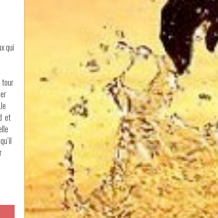
ux qui
n tour
her
 Je
d et
elle
qu’il
r