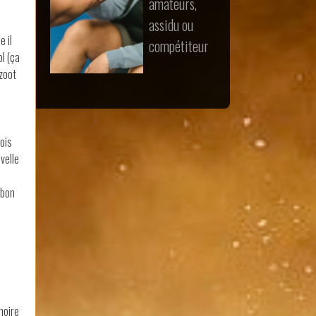
amateurs,
assidu ou
e il
compétiteur
ol (ça
 zoot
fois
velle
 bon
moire