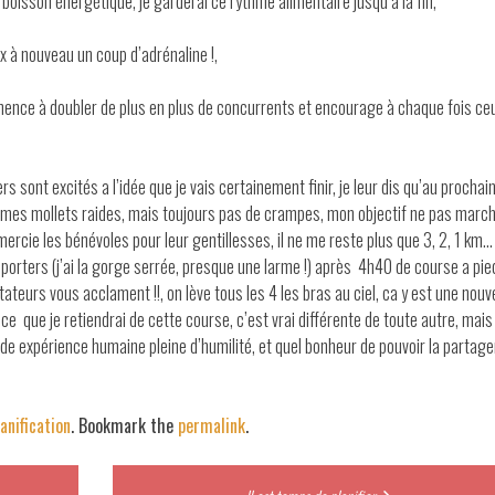
de boisson énergétique, je garderai ce rythme alimentaire jusqu’à la fin,
 à nouveau un coup d’adrénaline !,
mmence à doubler de plus en plus de concurrents et encourage à chaque fois ce
 sont excités a l’idée que je vais certainement finir, je leur dis qu’au prochai
’ai mes mollets raides, mais toujours pas de crampes, mon objectif ne pas marc
mercie les bénévoles pour leur gentillesses, il ne me reste plus que 3, 2, 1 km…
porters (j’ai la gorge serrée, presque une larme !) après 4h40 de course a pie
ateurs vous acclament !!, on lève tous les 4 les bras au ciel, ca y est une nouv
 que je retiendrai de cette course, c’est vrai différente de toute autre, mais 
ande expérience humaine pleine d’humilité, et quel bonheur de pouvoir la partage
anification
. Bookmark the
permalink
.