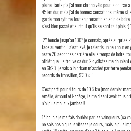
pleine, tants pis j’ai mon chrono vélo pour la course à
45 km dur, mais j’ai de bonnes sensations, même si je
garde mon rythme tout en prenant bien soin de boire 
s’est bien passé et surtout qu’ils se sont fait plaisir
2° boucle jusqu’au 130° je connais, après surprise ? 
face au vent qui s’est levé, je ralentis un peu pour e
reste 20 secondes derrière elle le temps de boire, to
athlétique ! Je trouve ca dur, 2 cyclistes me doublent e
en 6h23 ‘ je vais a la prison m’assied par terre pend
records de transition, 9’30 « !!)
C’est parti pour 4 tours de 10.5 km (mon dernier mara
Amélie, Arnaud et Nadège, ils me disent avoir tous pr
n’ai plus mal aux jambes !!
1° boucle je me fais doubler par les vainqueurs (ca va
ne sais pas a qu’elle vitesse je cours, mais le plus i