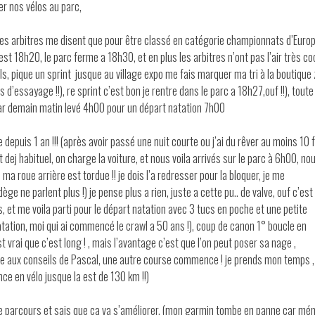
r nos vélos au parc,
! les arbitres me disent que pour être classé en catégorie championnats d’Europ
st 18h20, le parc ferme a 18h30, et en plus les arbitres n’ont pas l’air très co
ils, pique un sprint jusque au village expo me fais marquer ma tri à la boutique
d’essayage !!), re sprint c’est bon je rentre dans le parc a 18h27,ouf !!), toute
 car demain matin levé 4h00 pour un départ natation 7h00
depuis 1 an !!! (après avoir passé une nuit courte ou j’ai du rêver au moins 10 
t dej habituel, on charge la voiture, et nous voila arrivés sur le parc à 6h00, nou
 ma roue arrière est tordue !! je dois l’a redresser pour la bloquer, je me
e ne parlent plus !) je pense plus a rien, juste a cette pu.. de valve, ouf c’est
s, et me voila parti pour le départ natation avec 3 tucs en poche et une petite
natation, moi qui ai commencé le crawl a 50 ans !), coup de canon 1° boucle en
st vrai que c’est long ! , mais l’avantage c’est que l’on peut poser sa nage ,
e aux conseils de Pascal, une autre course commence ! je prends mon temps ,
ce en vélo jusque la est de 130 km !!)
le parcours et sais que ca va s’améliorer, (mon garmin tombe en panne car mé