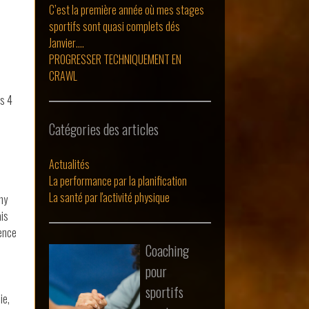
C’est la première année où mes stages
sportifs sont quasi complets dés
Janvier….
PROGRESSER TECHNIQUEMENT EN
CRAWL
ès 4
Catégories des articles
Actualités
La performance par la planification
La santé par l'activité physique
chy
ais
ience
Coaching
pour
sportifs
ie,