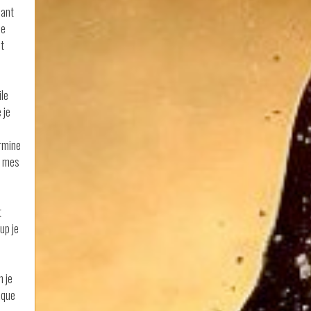
dant
je
ut
ile
 je
ermine
s mes
t
up je
n je
aque