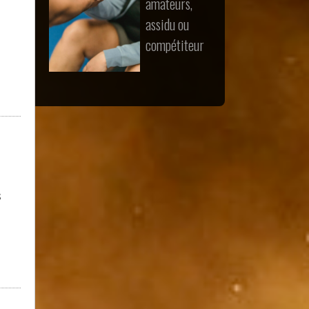
amateurs,
assidu ou
compétiteur
s