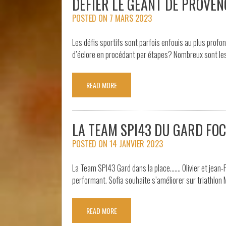
DÉFIER LE GÉANT DE PROVEN
POSTED ON
7 MARS 2023
Les défis sportifs sont parfois enfouis au plus profo
d’éclore en procédant par étapes? Nombreux sont le
READ MORE
LA TEAM SPI43 DU GARD FO
POSTED ON
14 JANVIER 2023
La Team SPI43 Gard dans la place……. Olivier et jean-F
performant. Sofia souhaite s’améliorer sur triathlon 
READ MORE