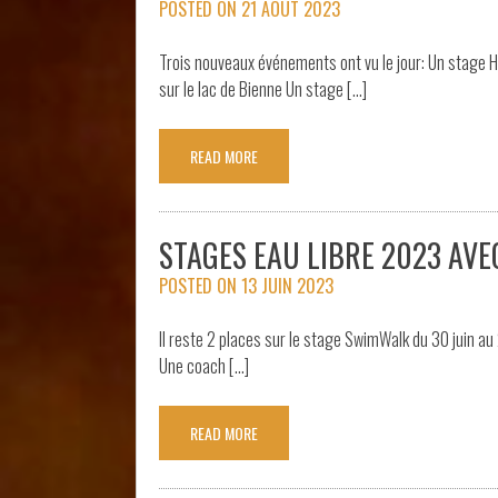
POSTED ON
21 AOÛT 2023
Trois nouveaux événements ont vu le jour: Un stage Ha
sur le lac de Bienne Un stage […]
READ MORE
STAGES EAU LIBRE 2023 AV
POSTED ON
13 JUIN 2023
Il reste 2 places sur le stage SwimWalk du 30 juin au 2
Une coach […]
READ MORE