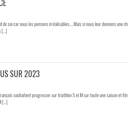
CE
nd de soi car nous les pensons irréalisables…..Mais si nous leur donnons une c
s […]
CUS SUR 2023
rançois souhaitent progresser sur triathlon S et M sur toute une saison et êtr
M […]