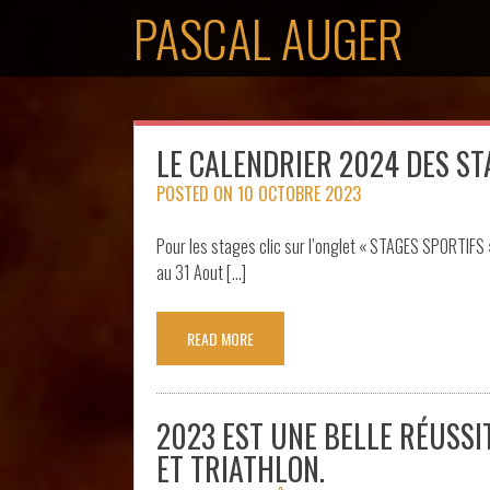
Skip
PASCAL AUGER
to
content
LE CALENDRIER 2024 DES ST
POSTED ON
10 OCTOBRE 2023
Pour les stages clic sur l’onglet « STAGES SPORTIFS 
au 31 Aout […]
READ MORE
2023 EST UNE BELLE RÉUSSI
ET TRIATHLON.