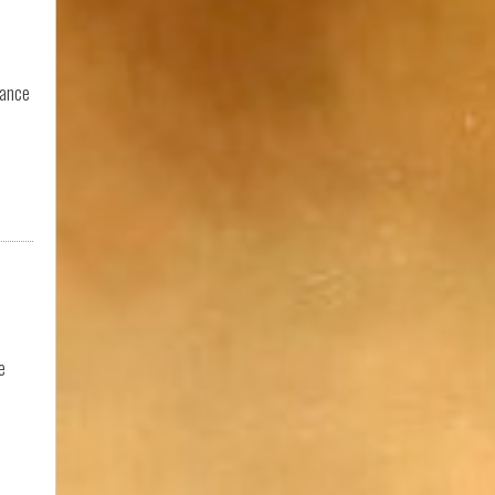
hance
e