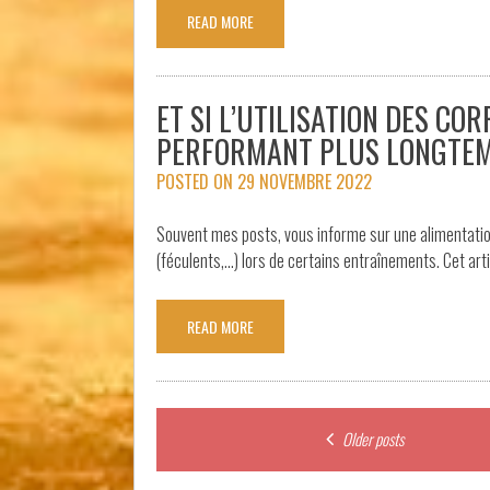
READ MORE
ET SI L’UTILISATION DES C
PERFORMANT PLUS LONGTEM
POSTED ON
29 NOVEMBRE 2022
Souvent mes posts, vous informe sur une alimentatio
(féculents,…) lors de certains entraînements. Cet ar
READ MORE
Posts
Older posts