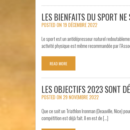
LES BIENFAITS DU SPORT NE
POSTED ON
19 DÉCEMBRE 2022
Le sport est un antidépresseur naturel redoutablement
activité physique est même recommandée par l’Associ
READ MORE
LES OBJECTIFS 2023 SONT DÉ
POSTED ON
29 NOVEMBRE 2022
Que ce soit un Triathlon Ironman (Deauville, Nice) pou
compétition est déjà fait. Il en est de […]