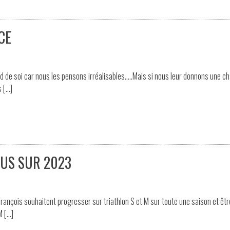
CE
nd de soi car nous les pensons irréalisables…..Mais si nous leur donnons une c
s […]
CUS SUR 2023
rançois souhaitent progresser sur triathlon S et M sur toute une saison et êtr
M […]