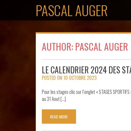
Skip
PASCAL AUGER
to
content
AUTHOR:
PASCAL AUGER
LE CALENDRIER 2024 DES ST
POSTED ON
10 OCTOBRE 2023
Pour les stages clic sur l’onglet « STAGES SPORTIFS 
au 31 Aout […]
READ MORE