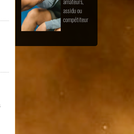
amateurs,
assidu ou
compétiteur
s