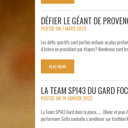
DÉFIER LE GÉANT DE PROVEN
POSTED ON
7 MARS 2023
Les défis sportifs sont parfois enfouis au plus profo
d’éclore en procédant par étapes? Nombreux sont le
READ MORE
LA TEAM SPI43 DU GARD FO
POSTED ON
14 JANVIER 2023
La Team SPI43 Gard dans la place……. Olivier et jean-F
performant. Sofia souhaite s’améliorer sur triathlon 