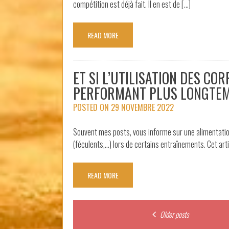
compétition est déjà fait. Il en est de […]
READ MORE
ET SI L’UTILISATION DES C
PERFORMANT PLUS LONGTEM
POSTED ON
29 NOVEMBRE 2022
Souvent mes posts, vous informe sur une alimentatio
(féculents,…) lors de certains entraînements. Cet ar
READ MORE
Posts
Older posts