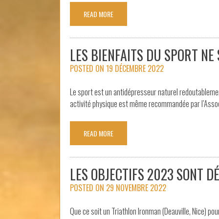
READ MORE
LES BIENFAITS DU SPORT NE
POSTED ON
19 DÉCEMBRE 2022
Le sport est un antidépresseur naturel redoutablement
activité physique est même recommandée par l’Associ
READ MORE
LES OBJECTIFS 2023 SONT DÉ
POSTED ON
29 NOVEMBRE 2022
Que ce soit un Triathlon Ironman (Deauville, Nice) pou