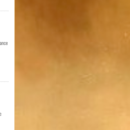
hance
e